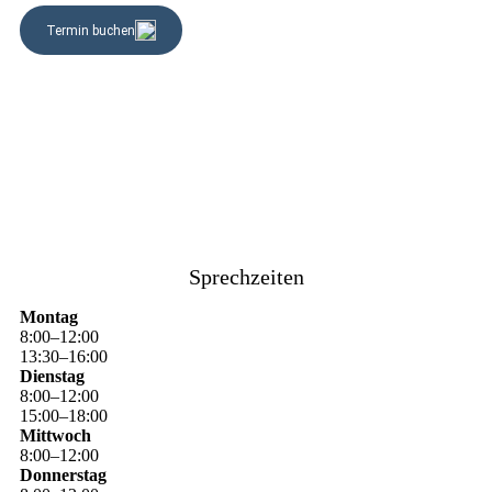
Sprechzeiten
Montag
8
:
00
–
12
:
00
13
:
30
–
16
:
00
Dienstag
8
:
00
–
12
:
00
15
:
00
–
18
:
00
Mittwoch
8
:
00
–
12
:
00
Donnerstag