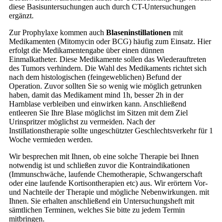
diese Basisuntersuchungen auch durch CT-Untersuchungen
ergänzt.
Zur Prophylaxe kommen auch
Blaseninstillationen
mit
Medikamenten (Mitomycin oder BCG) häufig zum Einsatz. Hier
erfolgt die Medikamentengabe über einen dünnen
Einmalkatheter. Diese Medikamente sollen das Wiederauftreten
des Tumors verhindern. Die Wahl des Medikaments richtet sich
nach dem histologischen (feingeweblichen) Befund der
Operation. Zuvor sollten Sie so wenig wie möglich getrunken
haben, damit das Medikament mind 1h, besser 2h in der
Harnblase verbleiben und einwirken kann. Anschließend
entleeren Sie Ihre Blase möglichst im Sitzen mit dem Ziel
Urinspritzer möglichst zu vermeiden. Nach der
Instillationstherapie sollte ungeschützter Geschlechtsverkehr für 1
Woche vermieden werden.
Wir besprechen mit Ihnen, ob eine solche Therapie bei Ihnen
notwendig ist und schließen zuvor die Kontraindikationen
(Immunschwäche, laufende Chemotherapie, Schwangerschaft
oder eine laufende Kortisontherapien etc) aus. Wir erörtern Vor-
und Nachteile der Therapie und mögliche Nebenwirkungen. mit
Ihnen. Sie erhalten anschließend ein Untersuchungsheft mit
sämtlichen Terminen, welches Sie bitte zu jedem Termin
mitbringen.